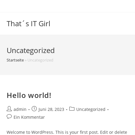
Zum
Inhalt
springen
That´s IT Girl
Uncategorized
Startseite
»
Uncategorized
Hello world!
Beitrags-
Beitrag
Beitrags-
admin
Juni 28, 2023
Uncategorized
Autor:
veröffentlicht:
Kategorie:
Beitrags-
Ein Kommentar
Kommentare:
Welcome to WordPress. This is your first post. Edit or delete